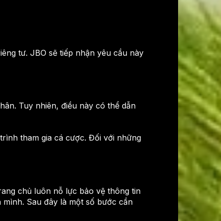
riêng tư. JBO sẽ tiếp nhận yêu cầu này
hân. Tuy nhiên, điều này có thể dẫn
rình tham gia cá cược. Đối với những
rang chủ luôn nỗ lực bảo vệ thông tin
a mình. Sau đây là một số bước cần