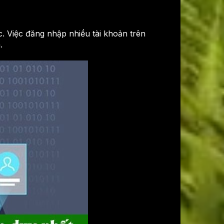
. Việc đăng nhập nhiều tài khoản trên
.