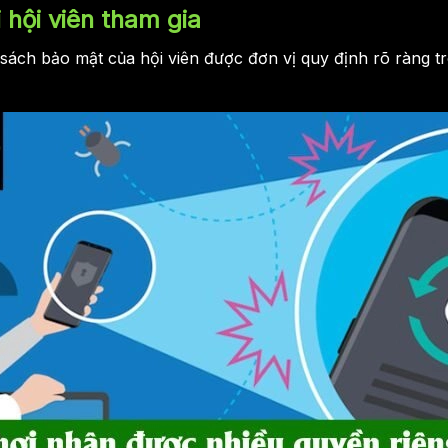
 hội viên tham gia
 sách bảo mật của hội viên được đơn vị quy định rõ ràng t