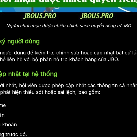
Người chơi nhận được nhiều chính sách quyền riêng tư JBO
ký người dùng
u người dùng để kiểm tra, chỉnh sửa hoặc cập nhật bất cứ 
 thể liên hệ với bộ phận hỗ trợ khách hàng của JBO.
p nhật tại hệ thống
i nhất, hội viên được phép cập nhật các thông tin cá nh
phát hiện thiếu sót hoặc sai lệch, bao gồm:
ame
án
i khoản.
ng trước đó.