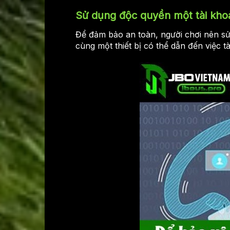
Sử dụng độc quyền một tài kho
Để đảm bảo an toàn, người chơi nên sử
cùng một thiết bị có thể dẫn đến việc t