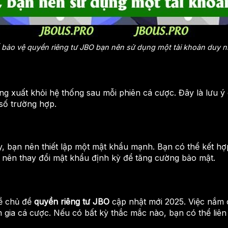
 bảo vệ quyền riêng tư JBO bạn nên sử dụng một tài khoản duy n
ăng xuất khỏi hệ thống sau mỗi phiên cá cược. Đây là lưu ý
số trường hợp.
y, bạn nên thiết lập một mật khẩu mạnh. Bạn có thể kết hợp
n nên thay đổi mật khẩu định kỳ để tăng cường bảo mật.
về chủ đề
quyền riêng tư JBO
cập nhật mới 2025. Việc nắm c
m gia cá cược. Nếu có bất kỳ thắc mắc nào, bạn có thể li