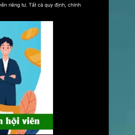
yền riêng tư. Tất cả quy định, chính