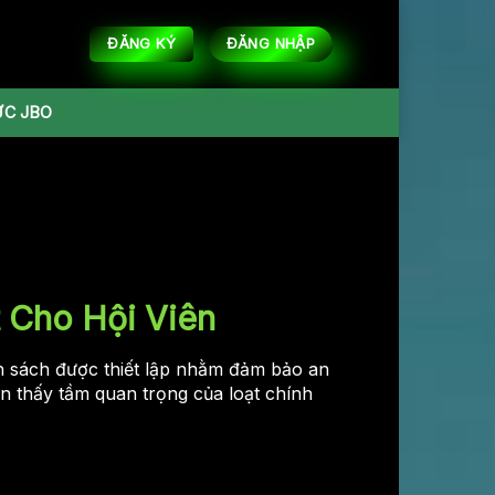
ĐĂNG KÝ
ĐĂNG NHẬP
ỨC JBO
 Cho Hội Viên
nh sách được thiết lập nhằm đảm bảo an
n thấy tầm quan trọng của loạt chính