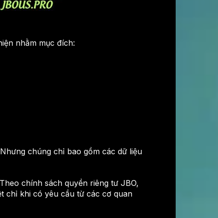
 hiện nhằm mục đích:
. Nhưng chúng chỉ bao gồm các dữ liệu
 Theo chính sách quyền riêng tư JBO,
ệt chỉ khi có yêu cầu từ các cơ quan