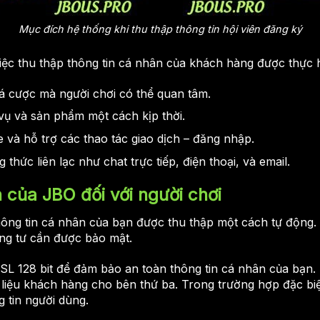
Mục đích hệ thống khi thu thập thông tin hội viên đăng ký
iệc thu thập thông tin cá nhân của khách hàng được thực
á cược mà người chơi có thể quan tâm.
vụ và sản phẩm một cách kịp thời.
và hỗ trợ các thao tác giao dịch – đăng nhập.
hức liên lạc như chat trực tiếp, điện thoại, và email.
 của JBO đối với người chơi
thông tin cá nhân của bạn được thu thập một cách tự động
êng tư cần được bảo mật.
L 128 bit để đảm bảo an toàn thông tin cá nhân của bạn.
dữ liệu khách hàng cho bên thứ ba. Trong trường hợp đặc bi
 tin người dùng.