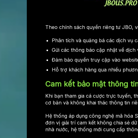
Theo chính sách quyền riêng tư JBO, v
Phân tích và quảng bá các dịch vụ c
Gửi các thông báo cập nhật về dịch 
Đảm bảo quyền truy cập vào website 
Hỗ trợ khách hàng qua nhiều phương t
Cam kết bảo mật thông tin
Khi bạn tham gia cá cược trực tuyến, 
cơ bản và không khai thác thông tin ri
Hệ thống áp dụng công nghệ mã hóa SS
đơn vị giải trí cam kết không chia sẻ 
nhà nước, hệ thống mới cung cấp thông